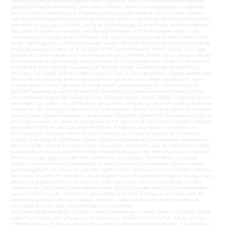
Verknüpfung mit personenbezogenen Daten hergestellt. Natürlich können Sie unsere Website
grundsätzlich auch ohne Cookies betrachten. Internet-Browser sind regelmäßig so eingestellt,
dass sie Cookies akzeptieren. Im Allgemeinen können Sie die Verwendung von Cookies jederzeit
über die Einstellungen Ihres Browsers deaktivieren. Bitte verwenden Sie die Hilfefunktionen Ihres
Internetbrowsers, um zu erfahren, wie Sie diese Einstellungen ändern können. Bitte beachten Sie,
dass einzelne Funktionen unserer Website möglicherweise nicht funktionieren, wenn Sie die
Verwendung von Cookies deaktiviert haben. SSL-Verschlüsselung: Um die Sicherheit Ihrer Daten
bei der Übertragung zu schützen, verwenden wir dem aktuellen Stand der Technik entsprechende
Verschlüsselungsverfahren (z. B. SSL) über HTTPS. Kontaktformular: Treten Sie bzgl. von Fragen
jeglicher Art per E-Mail oder Kontaktformular mit uns in Kontakt, erteilen Sie uns zum Zwecke der
Kontaktaufnahme Ihre freiwillige Einwilligung. Hierfür ist die Angabe einer validen E-Mail-Adresse
erforderlich. Diese dient der Zuordnung der Anfrage und der anschließenden Beantwortung
derselben. Die Angabe weiterer Daten ist optional. Die von Ihnen gemachten Angaben werden zum
Zwecke der Bearbeitung der Anfrage sowie für mögliche Anschlussfragen gespeichert. Nach
Erledigung der von Ihnen gestellten Anfrage werden personenbezogene Daten automatisch
gelöscht. Verwendung von Adobe Analytics (Omniture) Diese Website benutzt Adobe Analytics,
einen Webanalysedienst der Adobe Systems Software Ireland Limited („Adobe“). Adobe Analytics
verwendet sog. Cookies, also Textdateien, die auf Ihrem Computer gespeichert werden und die eine
Analyse der Benutzung der Website durch Sie ermöglichen. Wird ein Tracking Datensatz von einem
Browser eines Webseitenbesuchers an die Adobe Datacenter übermittelt, dann wird durch die von
uns vorgenommene Servereinstellung gewährleistet, dass vor der Geolokalisierung die IP-Adresse
anonymisiert wird, d.h. dass das letzte Oktett der IP Adresse durch Nullen ersetzt wird. Vor
Speicherung des Tracking-Pakets wird die IP Adresse durch einzelne generische IP Adressen
ersetzt. Im Auftrag des Betreibers dieser Website wird Adobe diese Informationen benutzen, um
die Nutzung der Website durch die Nutzer auszuwerten, um Reports über die Websiteaktivitäten
zusammenzustellen und um weitere mit der Websitenutzung und der Internetnutzung verbundene
Dienstleistungen gegenüber dem Websitebetreiber zu erbringen. Die im Rahmen von Adobe
Analytics von Ihrem Browser übermittelte IP-Adresse wird nicht mit anderen Daten von Adobe
zusammengeführt. Sie können die Speicherung der Cookies durch eine entsprechende Einstellung
Ihrer Browser-Software verhindern. Dieses Angebot weist die Nutzer jedoch darauf hin, dass Sie in
diesem Fall gegebenenfalls nicht sämtliche Funktionen dieser Website vollumfänglich werden
nutzen können. Die Nutzer können darüber hinaus die Erfassung der durch das Cookie erzeugten
und auf ihre Nutzung der Website bezogenen Daten (inkl. Ihrer IP-Adresse) an Adobe sowie die
Verarbeitung dieser Daten durch Adobe verhindern, indem sie das unter dem folgenden Link
verfügbare Browser-Plug-In herunterladen und installieren:
http://www.adobe.com/de/privacy/opt-out.html Verwendung von Adobe Typekit. Wir setzen Adobe
Typekit zur visuellen Gestaltung unserer Website ein. Typekit ist ein Dienst der Adobe Systems
Software Ireland Ltd. der uns den Zugriff auf eine Schriftartenbibliothek gewährt. Zur Einbindung