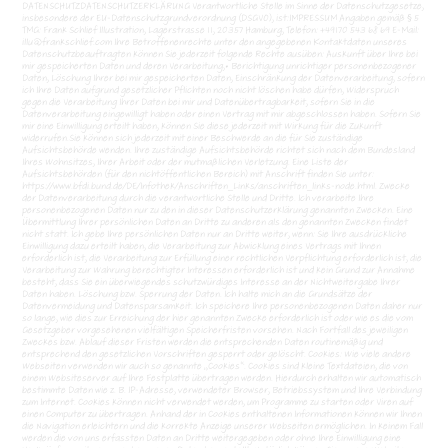
DATENSCHUTZDATENSCHUTZERKLÄRUNG Verantwortliche Stelle im Sinne der Datenschutzgesetze,
insbesondere der EU-Datenschutzgrundverordnung (DSGVO), ist:IMPRESSUM Angaben gemäß § 5
TMG: Frank Schlief Illustration, Lagerstrasse 11, 20357 Hamburg, Telefon: +49170 543 68 69 E-Mail:
illu@frankschlief.com Ihre Betroffenenrechte unter den angegebenen Kontaktdaten unseres
Datenschutzbeauftragten können Sie jederzeit folgende Rechte ausüben: Auskunft über Ihre bei
mir gespeicherten Daten und deren Verarbeitung,• Berichtigung unrichtiger personenbezogener
Daten, Löschung Ihrer bei mir gespeicherten Daten, Einschränkung der Datenverarbeitung, sofern
ich Ihre Daten aufgrund gesetzlicher Pflichten noch nicht löschen habe dürfen, Widerspruch
gegen die Verarbeitung Ihrer Daten bei mir und Datenübertragbarkeit, sofern Sie in die
Datenverarbeitung eingewilligt haben oder einen Vertrag mit mir abgeschlossen haben. Sofern Sie
mir eine Einwilligung erteilt haben, können Sie diese jederzeit mit Wirkung für die Zukunft
widerrufen.Sie können sich jederzeit mit einer Beschwerde an die für Sie zuständige
Aufsichtsbehörde wenden. Ihre zuständige Aufsichtsbehörde richtet sich nach dem Bundesland
Ihres Wohnsitzes, Ihrer Arbeit oder der mutmaßlichen Verletzung. Eine Liste der
Aufsichtsbehörden (für den nichtöffentlichen Bereich) mit Anschrift finden Sie unter:
https://www.bfdi.bund.de/DE/Infothek/Anschriften_Links/anschriften_links-node.html. Zwecke
der Datenverarbeitung durch die verantwortliche Stelle und Dritte. Ich verarbeite Ihre
personenbezogenen Daten nur zu den in dieser Datenschutzerklärung genannten Zwecken. Eine
Übermittlung Ihrer persönlichen Daten an Dritte zu anderen als den genannten Zwecken findet
nicht statt. Ich gebe Ihre persönlichen Daten nur an Dritte weiter, wenn: Sie Ihre ausdrückliche
Einwilligung dazu erteilt haben, die Verarbeitung zur Abwicklung eines Vertrags mit Ihnen
erforderlich ist, die Verarbeitung zur Erfüllung einer rechtlichen Verpflichtung erforderlich ist, die
Verarbeitung zur Wahrung berechtigter Interessen erforderlich ist und kein Grund zur Annahme
besteht, dass Sie ein überwiegendes schutzwürdiges Interesse an der Nichtweitergabe Ihrer
Daten haben. Löschung bzw. Sperrung der Daten. Ich halte mich an die Grundsätze der
Datenvermeidung und Datensparsamkeit. Ich speichere Ihre personenbezogenen Daten daher nur
so lange, wie dies zur Erreichung der hier genannten Zwecke erforderlich ist oder wie es die vom
Gesetzgeber vorgesehenen vielfältigen Speicherfristen vorsehen. Nach Fortfall des jeweiligen
Zweckes bzw. Ablauf dieser Fristen werden die entsprechenden Daten routinemäßig und
entsprechend den gesetzlichen Vorschriften gesperrt oder gelöscht. Cookies: Wie viele andere
Webseiten verwenden wir auch so genannte „Cookies“. Cookies sind kleine Textdateien, die von
einem Websiteserver auf Ihre Festplatte übertragen werden. Hierdurch erhalten wir automatisch
bestimmte Daten wie z. B. IP-Adresse, verwendeter Browser, Betriebssystem und Ihre Verbindung
zum Internet. Cookies können nicht verwendet werden, um Programme zu starten oder Viren auf
einen Computer zu übertragen. Anhand der in Cookies enthaltenen Informationen können wir Ihnen
die Navigation erleichtern und die korrekte Anzeige unserer Webseiten ermöglichen. In keinem Fall
werden die von uns erfassten Daten an Dritte weitergegeben oder ohne Ihre Einwilligung eine