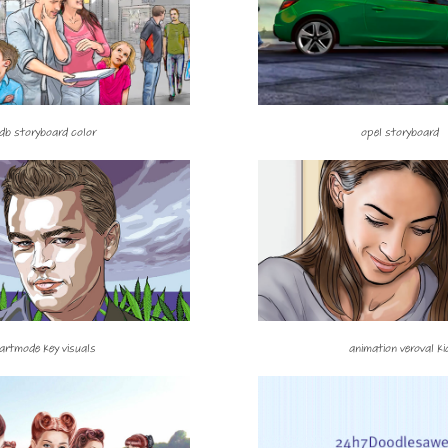
db storyboard color
opel storyboard
artmode key visuals
animation veroval ki