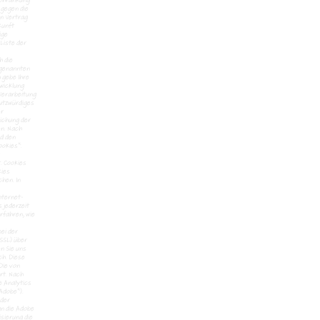
schränkung
 gegen die
en Vertrag
kunft
ige
Liste der
h die
 genannten
 gebe Ihre
bwicklung
 Verarbeitung
hutzwürdiges
er
ichung der
en. Nach
nd den
ookies“.
. Cookies
kies
hen. In
nternet-
 jederzeit
rfahren, wie
ei der
SSL) über
en Sie uns
ch. Diese
Die von
rt. Nach
e Analytics
Adobe“).
 der
an die Adobe
sierung die