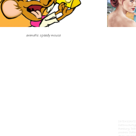
animatic speedy mouse
DATENSCHUTZD
Datenschutzgr
Hamburg, Tele
unseres Daten