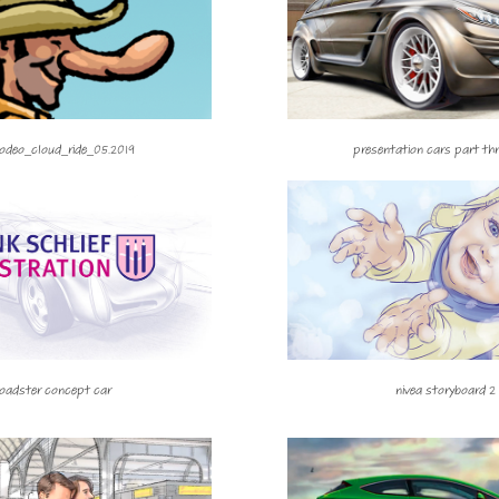
odeo_cloud_ride_05.2019
presentation cars part th
roadster concept car
nivea storyboard 2