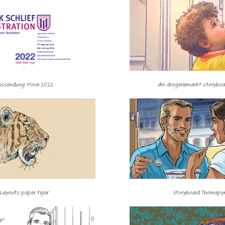
ussendung Move 2022
dm drogeriemarkt storyboa
Layouts paper tiger
Storyboard Thomapyr