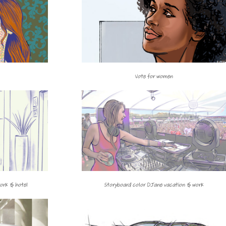
Vote for women
ork & hotel
Storyboard color DJane vacation & work