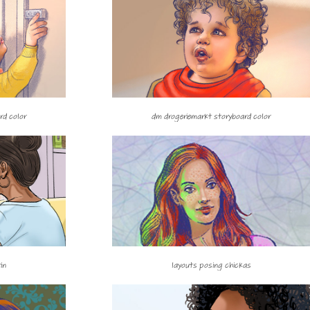
rd color
dm drogeriemarkt storyboard color
in
layouts posing chickas