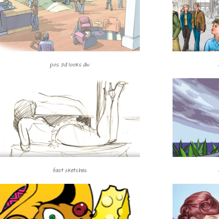
pos 3d looks div
fast sketches