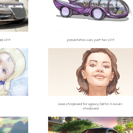
ree 2019
presentation cars part two 2019
nivea storyboard for agency faktor 3 movie 1 
storyboard