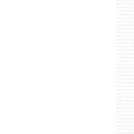
deren Verarbe
der Datenverar
Verarbeitung I
mit mir abgesc
widerrufen.Sie
Aufsichtsbehör
Aufsichtsbehör
https://www.b
verantwortlich
Zwecken. Eine 
persönlichen D
eines Vertrags
zur Wahrung b
Interesse an d
Datenvermeidu
hier genannte
Fortfall des 
gesetzlichen 
Cookies sind k
automatisch b
können nicht 
enthaltenen In
keinem Fall we
personenbezog
Browser sind r
über die Einst
Sie diese Eins
funktionieren,
Übertragung z
HTTPS. Kontakt
zum Zwecke der
dient der Zuo
Ihnen gemacht
Erledigung de
(Omniture) Di
Adobe Analytic
Benutzung der
Datacenter übe