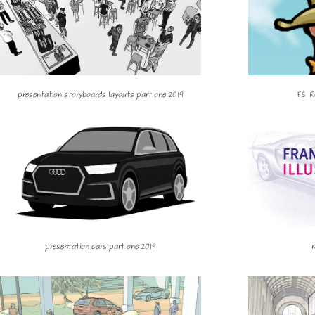
presentation storyboards layouts part one 2019
FS_R
presentation cars part one 2019