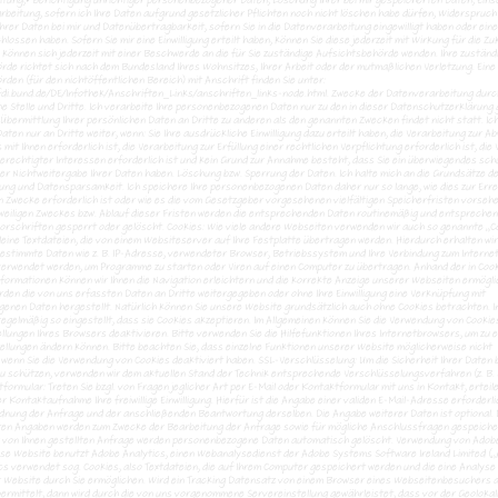
itung,• Berichtigung unrichtiger personenbezogener Daten, Löschung Ihrer bei mir gespeicherten Daten, Ein
beitung, sofern ich Ihre Daten aufgrund gesetzlicher Pflichten noch nicht löschen habe dürfen, Widerspruch
hrer Daten bei mir und Datenübertragbarkeit, sofern Sie in die Datenverarbeitung eingewilligt haben oder ein
hlossen haben. Sofern Sie mir eine Einwilligung erteilt haben, können Sie diese jederzeit mit Wirkung für die Zu
 können sich jederzeit mit einer Beschwerde an die für Sie zuständige Aufsichtsbehörde wenden. Ihre zuständ
de richtet sich nach dem Bundesland Ihres Wohnsitzes, Ihrer Arbeit oder der mutmaßlichen Verletzung. Eine 
den (für den nichtöffentlichen Bereich) mit Anschrift finden Sie unter:
fdi.bund.de/DE/Infothek/Anschriften_Links/anschriften_links-node.html. Zwecke der Datenverarbeitung durc
e Stelle und Dritte. Ich verarbeite Ihre personenbezogenen Daten nur zu den in dieser Datenschutzerklärung
Übermittlung Ihrer persönlichen Daten an Dritte zu anderen als den genannten Zwecken findet nicht statt. Ich
aten nur an Dritte weiter, wenn: Sie Ihre ausdrückliche Einwilligung dazu erteilt haben, die Verarbeitung zur A
 mit Ihnen erforderlich ist, die Verarbeitung zur Erfüllung einer rechtlichen Verpflichtung erforderlich ist, die
erechtigter Interessen erforderlich ist und kein Grund zur Annahme besteht, dass Sie ein überwiegendes sc
er Nichtweitergabe Ihrer Daten haben. Löschung bzw. Sperrung der Daten. Ich halte mich an die Grundsätze d
ng und Datensparsamkeit. Ich speichere Ihre personenbezogenen Daten daher nur so lange, wie dies zur Erre
n Zwecke erforderlich ist oder wie es die vom Gesetzgeber vorgesehenen vielfältigen Speicherfristen vorseh
jeweiligen Zweckes bzw. Ablauf dieser Fristen werden die entsprechenden Daten routinemäßig und entspreche
Vorschriften gesperrt oder gelöscht. Cookies: Wie viele andere Webseiten verwenden wir auch so genannte „C
leine Textdateien, die von einem Websiteserver auf Ihre Festplatte übertragen werden. Hierdurch erhalten wir
estimmte Daten wie z. B. IP-Adresse, verwendeter Browser, Betriebssystem und Ihre Verbindung zum Internet
verwendet werden, um Programme zu starten oder Viren auf einen Computer zu übertragen. Anhand der in Coo
formationen können wir Ihnen die Navigation erleichtern und die korrekte Anzeige unserer Webseiten ermöglic
rden die von uns erfassten Daten an Dritte weitergegeben oder ohne Ihre Einwilligung eine Verknüpfung mit
enen Daten hergestellt. Natürlich können Sie unsere Website grundsätzlich auch ohne Cookies betrachten. I
egelmäßig so eingestellt, dass sie Cookies akzeptieren. Im Allgemeinen können Sie die Verwendung von Cookies
ellungen Ihres Browsers deaktivieren. Bitte verwenden Sie die Hilfefunktionen Ihres Internetbrowsers, um zu e
tellungen ändern können. Bitte beachten Sie, dass einzelne Funktionen unserer Website möglicherweise nicht
 wenn Sie die Verwendung von Cookies deaktiviert haben. SSL-Verschlüsselung: Um die Sicherheit Ihrer Daten b
u schützen, verwenden wir dem aktuellen Stand der Technik entsprechende Verschlüsselungsverfahren (z. B. 
formular: Treten Sie bzgl. von Fragen jeglicher Art per E-Mail oder Kontaktformular mit uns in Kontakt, erteil
 Kontaktaufnahme Ihre freiwillige Einwilligung. Hierfür ist die Angabe einer validen E-Mail-Adresse erforderli
rdnung der Anfrage und der anschließenden Beantwortung derselben. Die Angabe weiterer Daten ist optional. 
en Angaben werden zum Zwecke der Bearbeitung der Anfrage sowie für mögliche Anschlussfragen gespeiche
r von Ihnen gestellten Anfrage werden personenbezogene Daten automatisch gelöscht. Verwendung von Adob
ese Website benutzt Adobe Analytics, einen Webanalysedienst der Adobe Systems Software Ireland Limited („
s verwendet sog. Cookies, also Textdateien, die auf Ihrem Computer gespeichert werden und die eine Analyse
 Website durch Sie ermöglichen. Wird ein Tracking Datensatz von einem Browser eines Webseitenbesuchers 
rmittelt, dann wird durch die von uns vorgenommene Servereinstellung gewährleistet, dass vor der Geolokali