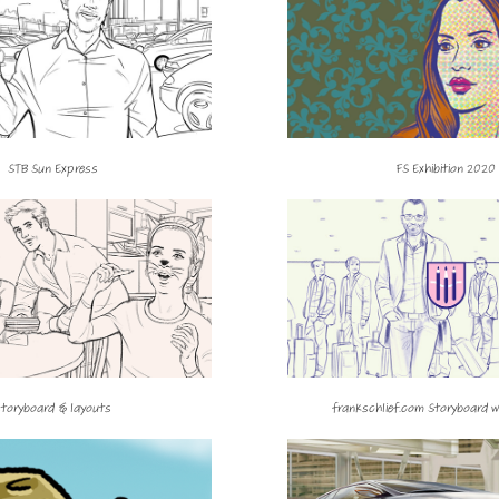
STB Sun Express
FS Exhibition 2020
storyboard & layouts
frankschlief.com Storyboard w