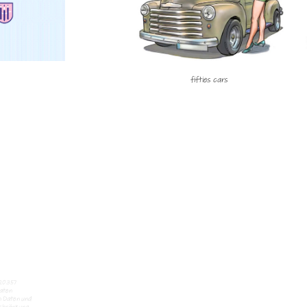
fifties cars
 20357
daten
n Daten und