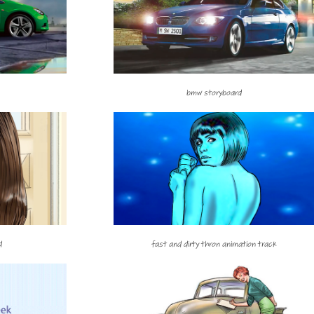
bmw storyboard
d
fast and dirty thron animation track