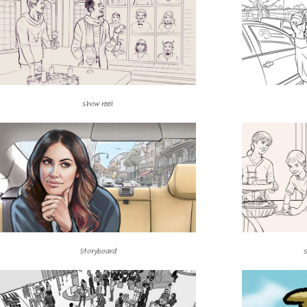
show reel
Storyboard