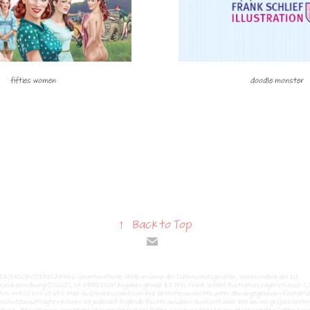
fifties women
doodle monster
↑
Back to Top
ATENSCHUTZERKLÄRUNG Verantwortliche Stelle im Sinne der Datenschutzgesetze, insbesondere der EU-
undverordnung (DSGVO), ist:IMPRESSUM Angaben gemäß § 5 TMG: Frank Schlief Illustration, Lagerstrasse 11,
fon: +49170 543 68 69 E-Mail: illu@frankschlief.com Ihre Betroffenenrechte unter den angegebenen Kontakt
schutzbeauftragten können Sie jederzeit folgende Rechte ausüben: Auskunft über Ihre bei mir gespeicherte