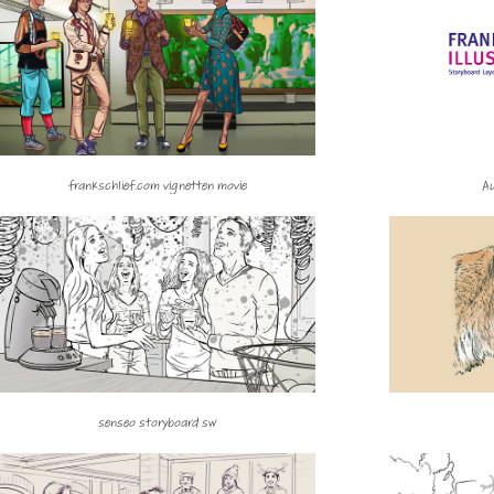
frankschlief.com vignetten movie
A
senseo storyboard sw