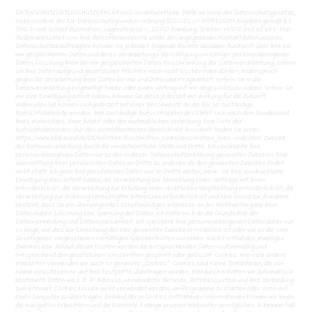
DATENSCHUTZDATENSCHUTZERKLÄRUNG Verantwortliche Stelle im Sinne der Datenschutzgesetze,
insbesondere der EU-Datenschutzgrundverordnung (DSGVO), ist:IMPRESSUM Angaben gemäß § 5
TMG: Frank Schlief Illustration, Lagerstrasse 11, 20357 Hamburg, Telefon: +49170 543 68 69 E-Mail:
illu@frankschlief.com Ihre Betroffenenrechte unter den angegebenen Kontaktdaten unseres
Datenschutzbeauftragten können Sie jederzeit folgende Rechte ausüben: Auskunft über Ihre bei
mir gespeicherten Daten und deren Verarbeitung,• Berichtigung unrichtiger personenbezogener
Daten, Löschung Ihrer bei mir gespeicherten Daten, Einschränkung der Datenverarbeitung, sofern
ich Ihre Daten aufgrund gesetzlicher Pflichten noch nicht löschen habe dürfen, Widerspruch
gegen die Verarbeitung Ihrer Daten bei mir und Datenübertragbarkeit, sofern Sie in die
Datenverarbeitung eingewilligt haben oder einen Vertrag mit mir abgeschlossen haben. Sofern Sie
mir eine Einwilligung erteilt haben, können Sie diese jederzeit mit Wirkung für die Zukunft
widerrufen.Sie können sich jederzeit mit einer Beschwerde an die für Sie zuständige
Aufsichtsbehörde wenden. Ihre zuständige Aufsichtsbehörde richtet sich nach dem Bundesland
Ihres Wohnsitzes, Ihrer Arbeit oder der mutmaßlichen Verletzung. Eine Liste der
Aufsichtsbehörden (für den nichtöffentlichen Bereich) mit Anschrift finden Sie unter:
https://www.bfdi.bund.de/DE/Infothek/Anschriften_Links/anschriften_links-node.html. Zwecke
der Datenverarbeitung durch die verantwortliche Stelle und Dritte. Ich verarbeite Ihre
personenbezogenen Daten nur zu den in dieser Datenschutzerklärung genannten Zwecken. Eine
Übermittlung Ihrer persönlichen Daten an Dritte zu anderen als den genannten Zwecken findet
nicht statt. Ich gebe Ihre persönlichen Daten nur an Dritte weiter, wenn: Sie Ihre ausdrückliche
Einwilligung dazu erteilt haben, die Verarbeitung zur Abwicklung eines Vertrags mit Ihnen
erforderlich ist, die Verarbeitung zur Erfüllung einer rechtlichen Verpflichtung erforderlich ist, die
Verarbeitung zur Wahrung berechtigter Interessen erforderlich ist und kein Grund zur Annahme
besteht, dass Sie ein überwiegendes schutzwürdiges Interesse an der Nichtweitergabe Ihrer
Daten haben. Löschung bzw. Sperrung der Daten. Ich halte mich an die Grundsätze der
Datenvermeidung und Datensparsamkeit. Ich speichere Ihre personenbezogenen Daten daher nur
so lange, wie dies zur Erreichung der hier genannten Zwecke erforderlich ist oder wie es die vom
Gesetzgeber vorgesehenen vielfältigen Speicherfristen vorsehen. Nach Fortfall des jeweiligen
Zweckes bzw. Ablauf dieser Fristen werden die entsprechenden Daten routinemäßig und
entsprechend den gesetzlichen Vorschriften gesperrt oder gelöscht. Cookies: Wie viele andere
Webseiten verwenden wir auch so genannte „Cookies“. Cookies sind kleine Textdateien, die von
einem Websiteserver auf Ihre Festplatte übertragen werden. Hierdurch erhalten wir automatisch
bestimmte Daten wie z. B. IP-Adresse, verwendeter Browser, Betriebssystem und Ihre Verbindung
zum Internet. Cookies können nicht verwendet werden, um Programme zu starten oder Viren auf
einen Computer zu übertragen. Anhand der in Cookies enthaltenen Informationen können wir Ihnen
die Navigation erleichtern und die korrekte Anzeige unserer Webseiten ermöglichen. In keinem Fall