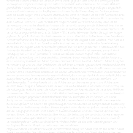
werden die von uns erfassten Daten an Dritte weitergegeben oder ohne Ihre Einwilligung eine
Verknüpfung mit personenbezogenen Daten hergestellt. Natürlich können Sie unsere Website
grundsätzlich auch ohne Cookies betrachten. Internet-Browser sind regelmäßig so eingestellt,
dass sie Cookies akzeptieren. Im Allgemeinen können Sie die Verwendung von Cookies jederzeit
über die Einstellungen Ihres Browsers deaktivieren. Bitte verwenden Sie die Hilfefunktionen Ihres
Internetbrowsers, um zu erfahren, wie Sie diese Einstellungen ändern können. Bitte beachten Sie,
dass einzelne Funktionen unserer Website möglicherweise nicht funktionieren, wenn Sie die
Verwendung von Cookies deaktiviert haben. SSL-Verschlüsselung: Um die Sicherheit Ihrer Daten
bei der Übertragung zu schützen, verwenden wir dem aktuellen Stand der Technik entsprechende
Verschlüsselungsverfahren (z. B. SSL) über HTTPS. Kontaktformular: Treten Sie bzgl. von Fragen
jeglicher Art per E-Mail oder Kontaktformular mit uns in Kontakt, erteilen Sie uns zum Zwecke der
Kontaktaufnahme Ihre freiwillige Einwilligung. Hierfür ist die Angabe einer validen E-Mail-Adresse
erforderlich. Diese dient der Zuordnung der Anfrage und der anschließenden Beantwortung
derselben. Die Angabe weiterer Daten ist optional. Die von Ihnen gemachten Angaben werden zum
Zwecke der Bearbeitung der Anfrage sowie für mögliche Anschlussfragen gespeichert. Nach
Erledigung der von Ihnen gestellten Anfrage werden personenbezogene Daten automatisch
gelöscht. Verwendung von Adobe Analytics (Omniture) Diese Website benutzt Adobe Analytics,
einen Webanalysedienst der Adobe Systems Software Ireland Limited („Adobe“). Adobe Analytics
verwendet sog. Cookies, also Textdateien, die auf Ihrem Computer gespeichert werden und die eine
Analyse der Benutzung der Website durch Sie ermöglichen. Wird ein Tracking Datensatz von einem
Browser eines Webseitenbesuchers an die Adobe Datacenter übermittelt, dann wird durch die von
uns vorgenommene Servereinstellung gewährleistet, dass vor der Geolokalisierung die IP-Adresse
anonymisiert wird, d.h. dass das letzte Oktett der IP Adresse durch Nullen ersetzt wird. Vor
Speicherung des Tracking-Pakets wird die IP Adresse durch einzelne generische IP Adressen
ersetzt. Im Auftrag des Betreibers dieser Website wird Adobe diese Informationen benutzen, um
die Nutzung der Website durch die Nutzer auszuwerten, um Reports über die Websiteaktivitäten
zusammenzustellen und um weitere mit der Websitenutzung und der Internetnutzung verbundene
Dienstleistungen gegenüber dem Websitebetreiber zu erbringen. Die im Rahmen von Adobe
Analytics von Ihrem Browser übermittelte IP-Adresse wird nicht mit anderen Daten von Adobe
zusammengeführt. Sie können die Speicherung der Cookies durch eine entsprechende Einstellung
Ihrer Browser-Software verhindern. Dieses Angebot weist die Nutzer jedoch darauf hin, dass Sie in
diesem Fall gegebenenfalls nicht sämtliche Funktionen dieser Website vollumfänglich werden
nutzen können. Die Nutzer können darüber hinaus die Erfassung der durch das Cookie erzeugten
und auf ihre Nutzung der Website bezogenen Daten (inkl. Ihrer IP-Adresse) an Adobe sowie die
Verarbeitung dieser Daten durch Adobe verhindern, indem sie das unter dem folgenden Link
verfügbare Browser-Plug-In herunterladen und installieren:
http://www.adobe.com/de/privacy/opt-out.html Verwendung von Adobe Typekit. Wir setzen Adobe
Typekit zur visuellen Gestaltung unserer Website ein. Typekit ist ein Dienst der Adobe Systems