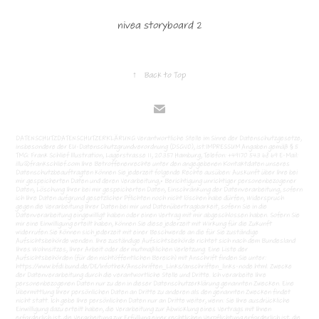
nivea storyboard 2
↑
Back to Top
DATENSCHUTZDATENSCHUTZERKLÄRUNG Verantwortliche Stelle im Sinne der Datenschutzgesetze,
insbesondere der EU-Datenschutzgrundverordnung (DSGVO), ist:IMPRESSUM Angaben gemäß § 5
TMG: Frank Schlief Illustration, Lagerstrasse 11, 20357 Hamburg, Telefon: +49170 543 68 69 E-Mail:
illu@frankschlief.com Ihre Betroffenenrechte unter den angegebenen Kontaktdaten unseres
Datenschutzbeauftragten können Sie jederzeit folgende Rechte ausüben: Auskunft über Ihre bei
mir gespeicherten Daten und deren Verarbeitung,• Berichtigung unrichtiger personenbezogener
Daten, Löschung Ihrer bei mir gespeicherten Daten, Einschränkung der Datenverarbeitung, sofern
ich Ihre Daten aufgrund gesetzlicher Pflichten noch nicht löschen habe dürfen, Widerspruch
gegen die Verarbeitung Ihrer Daten bei mir und Datenübertragbarkeit, sofern Sie in die
Datenverarbeitung eingewilligt haben oder einen Vertrag mit mir abgeschlossen haben. Sofern Sie
mir eine Einwilligung erteilt haben, können Sie diese jederzeit mit Wirkung für die Zukunft
widerrufen.Sie können sich jederzeit mit einer Beschwerde an die für Sie zuständige
Aufsichtsbehörde wenden. Ihre zuständige Aufsichtsbehörde richtet sich nach dem Bundesland
Ihres Wohnsitzes, Ihrer Arbeit oder der mutmaßlichen Verletzung. Eine Liste der
Aufsichtsbehörden (für den nichtöffentlichen Bereich) mit Anschrift finden Sie unter:
https://www.bfdi.bund.de/DE/Infothek/Anschriften_Links/anschriften_links-node.html. Zwecke
der Datenverarbeitung durch die verantwortliche Stelle und Dritte. Ich verarbeite Ihre
personenbezogenen Daten nur zu den in dieser Datenschutzerklärung genannten Zwecken. Eine
Übermittlung Ihrer persönlichen Daten an Dritte zu anderen als den genannten Zwecken findet
nicht statt. Ich gebe Ihre persönlichen Daten nur an Dritte weiter, wenn: Sie Ihre ausdrückliche
Einwilligung dazu erteilt haben, die Verarbeitung zur Abwicklung eines Vertrags mit Ihnen
erforderlich ist, die Verarbeitung zur Erfüllung einer rechtlichen Verpflichtung erforderlich ist, die