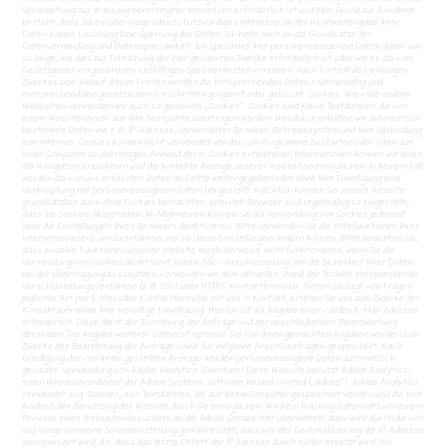
Verarbeitung zur Wahrung berechtigter Interessen erforderlich ist und kein Grund zur Annahme
besteht, dass Sie ein überwiegendes schutzwürdiges Interesse an der Nichtweitergabe Ihrer
Daten haben. Löschung bzw. Sperrung der Daten. Ich halte mich an die Grundsätze der
Datenvermeidung und Datensparsamkeit. Ich speichere Ihre personenbezogenen Daten daher nur
so lange, wie dies zur Erreichung der hier genannten Zwecke erforderlich ist oder wie es die vom
Gesetzgeber vorgesehenen vielfältigen Speicherfristen vorsehen. Nach Fortfall des jeweiligen
Zweckes bzw. Ablauf dieser Fristen werden die entsprechenden Daten routinemäßig und
entsprechend den gesetzlichen Vorschriften gesperrt oder gelöscht. Cookies: Wie viele andere
Webseiten verwenden wir auch so genannte „Cookies“. Cookies sind kleine Textdateien, die von
einem Websiteserver auf Ihre Festplatte übertragen werden. Hierdurch erhalten wir automatisch
bestimmte Daten wie z. B. IP-Adresse, verwendeter Browser, Betriebssystem und Ihre Verbindung
zum Internet. Cookies können nicht verwendet werden, um Programme zu starten oder Viren auf
einen Computer zu übertragen. Anhand der in Cookies enthaltenen Informationen können wir Ihnen
die Navigation erleichtern und die korrekte Anzeige unserer Webseiten ermöglichen. In keinem Fall
werden die von uns erfassten Daten an Dritte weitergegeben oder ohne Ihre Einwilligung eine
Verknüpfung mit personenbezogenen Daten hergestellt. Natürlich können Sie unsere Website
grundsätzlich auch ohne Cookies betrachten. Internet-Browser sind regelmäßig so eingestellt,
dass sie Cookies akzeptieren. Im Allgemeinen können Sie die Verwendung von Cookies jederzeit
über die Einstellungen Ihres Browsers deaktivieren. Bitte verwenden Sie die Hilfefunktionen Ihres
Internetbrowsers, um zu erfahren, wie Sie diese Einstellungen ändern können. Bitte beachten Sie,
dass einzelne Funktionen unserer Website möglicherweise nicht funktionieren, wenn Sie die
Verwendung von Cookies deaktiviert haben. SSL-Verschlüsselung: Um die Sicherheit Ihrer Daten
bei der Übertragung zu schützen, verwenden wir dem aktuellen Stand der Technik entsprechende
Verschlüsselungsverfahren (z. B. SSL) über HTTPS. Kontaktformular: Treten Sie bzgl. von Fragen
jeglicher Art per E-Mail oder Kontaktformular mit uns in Kontakt, erteilen Sie uns zum Zwecke der
Kontaktaufnahme Ihre freiwillige Einwilligung. Hierfür ist die Angabe einer validen E-Mail-Adresse
erforderlich. Diese dient der Zuordnung der Anfrage und der anschließenden Beantwortung
derselben. Die Angabe weiterer Daten ist optional. Die von Ihnen gemachten Angaben werden zum
Zwecke der Bearbeitung der Anfrage sowie für mögliche Anschlussfragen gespeichert. Nach
Erledigung der von Ihnen gestellten Anfrage werden personenbezogene Daten automatisch
gelöscht. Verwendung von Adobe Analytics (Omniture) Diese Website benutzt Adobe Analytics,
einen Webanalysedienst der Adobe Systems Software Ireland Limited („Adobe“). Adobe Analytics
verwendet sog. Cookies, also Textdateien, die auf Ihrem Computer gespeichert werden und die eine
Analyse der Benutzung der Website durch Sie ermöglichen. Wird ein Tracking Datensatz von einem
Browser eines Webseitenbesuchers an die Adobe Datacenter übermittelt, dann wird durch die von
uns vorgenommene Servereinstellung gewährleistet, dass vor der Geolokalisierung die IP-Adresse
anonymisiert wird, d.h. dass das letzte Oktett der IP Adresse durch Nullen ersetzt wird. Vor